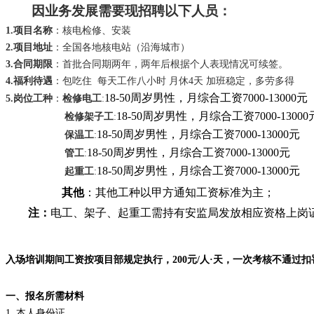
因业务发展需要现招聘以下人员：
1.项目名称
：核电检修、安装
2.项目地址
：全国各地核电站（沿海城市）
3.合同期限
：首批合同期两年，两年后根据个人表现情况可续签。
4.福利待遇
：包吃住
每天工作八小时
月休
4天 加班稳定，多劳多得
18-50周岁男性，月综合工资7000-13000元
5.岗位工种
：
检修电工
:
18-50周岁男性，月综合工资7000-13000
检修架子工
:
18-50周岁男性，月综合工资7000-13000元
保温工
:
18-50周岁男性，月综合工资7000-13000元
管工
:
18-50周岁男性，月综合工资7000-13000元
起重工
:
其他
：其他工种以甲方通知工资标准为主；
注：
电工、架子、起重工需持有安监局发放相应资格上岗
入场培训期间工资按项目部规定执行，
200元/人·天，一次考核不通
一、
报名所需材料
1.
本人身份证